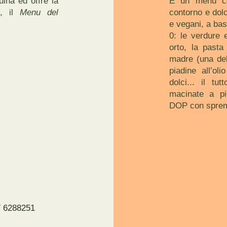
ina ed offre la
È un menu co
e, il
Menu del
contorno e dolc
e vegani, a bas
0: le verdure e
orto, la pasta
madre (una dell
piadine all’oli
dolci... il tu
macinate a pie
DOP con spremi
7 6288251