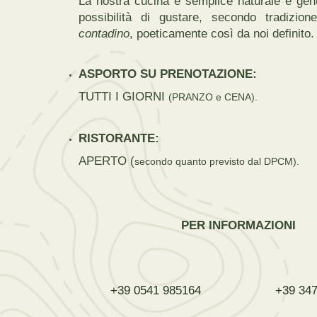
La nostra cucina è semplice naturale e genu
possibilità di gustare, secondo tradizion
contadino
, poeticamente così da noi definito.
ASPORTO SU PRENOTAZIONE:
TUTTI I GIORNI
(PRANZO e CENA).
RISTORANTE:
APERTO (
secondo quanto previsto dal DPCM).
PER INFORMAZIONI
+39 0541 985164
+39 34