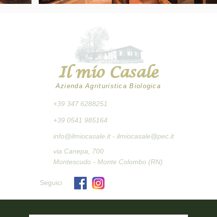
Il mio Casale
Azienda Agrituristica Biologica
+39 347 6288251
+39 0541 985164
info@ilmiocasale.it
- ilmiocasale@pec.it
via Canepa, 700
Montescudo - Monte Colombo (RN)
Seguici​