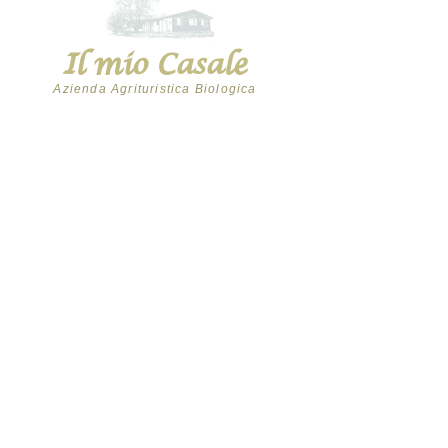
Il mio Casale
Azienda Agrituristica Biologica
+39 347 6288251
+39 0541 985164
info@ilmiocasale.it
- ilmiocasale@pec.it
via Canepa, 700
Montescudo - Monte Colombo (RN)
ORARI PUNTO VENDITA
Il nostro Punto Vendita è aperto il:
Martedì: 9:00 - 12:30