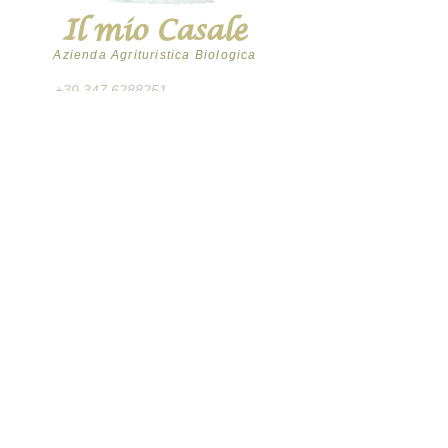
Il mio Casale
Azienda Agrituristica Biologica
+39 347 6288251
+39 0541 985164
info@ilmiocasale.it
- ilmiocasale@pec.it
via Canepa, 700
Montescudo - Monte Colombo (RN)
ORARI PUNTO VENDITA
Il nostro Punto Vendita è aperto il:
Martedì: 9:00 - 12:30
Giovedì: 9:00 - 12:30
Sabato: 8:30 - 12:30 e 16:00 - 18:00