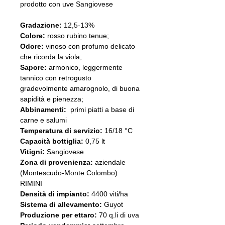
prodotto con uve Sangiovese
Gradazione:
12,5-13%
Colore:
rosso rubino tenue;
Odore:
vinoso con profumo delicato
che ricorda la viola;
Sapore:
armonico, leggermente
tannico con retrogusto
gradevolmente amarognolo, di buona
sapidità e pienezza;
Abbinamenti:
primi piatti a base di
carne e salumi
Temperatura di servizio:
16/18 °C
Capacità bottiglia:
0,75 lt
Vitigni:
Sangiovese
Zona di provenienza:
aziendale
(Montescudo-Monte Colombo)
RIMINI
Densità di impianto:
4400 viti/ha
Sistema di allevamento:
Guyot
Produzione per ettaro:
70 q.li di uva