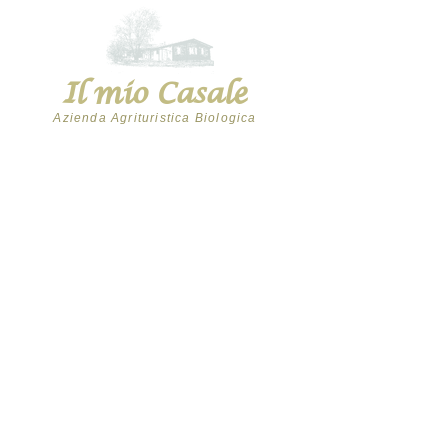
Il mio Casale
Azienda Agrituristica Biologica
+39 347 6288251
+39 0541 985164
info@ilmiocasale.it
- ilmiocasale@pec.it
via Canepa, 700
Montescudo - Monte Colombo (RN)
ORARI PUNTO VENDITA
Il nostro Punto Vendita è aperto il: