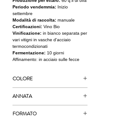
Produzione per ettaro:
60 q.li di uva
Periodo vendemmia:
Inizio
settembre
Modalità di raccolta:
manuale
Certificazioni:
Vino Bio
Vinificazione:
in bianco separata per
vari vitigni in vasche d'acciaio
termocondizionati
Fermentazione:
10 giorni
Affinamento: in acciaio sulle fecce
COLORE
Bianco
ANNATA
2019
FORMATO
750ml