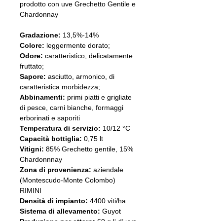
prodotto con uve Grechetto Gentile e
Chardonnay
Gradazione:
13,5%-14%
Colore:
leggermente dorato;
Odore:
caratteristico, delicatamente
fruttato;
Sapore:
asciutto, armonico, di
caratteristica morbidezza;
Abbinamenti:
primi piatti e grigliate
di pesce, carni bianche, formaggi
erborinati e saporiti
Temperatura di servizio:
10/12 °C
Capacità bottiglia:
0,75 lt
Vitigni:
85% Grechetto gentile, 15%
Chardonnnay
Zona di provenienza:
aziendale
(Montescudo-Monte Colombo)
RIMINI
Densità di impianto:
4400 viti/ha
Sistema di allevamento:
Guyot