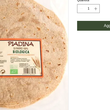
Quantità
*
Agg