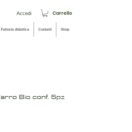
Carrello
Accedi
Fattoria didattica
Contatti
Shop
Farro Bio conf. 5pz
o