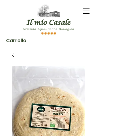
Il mio Casale
Azienda Agrituristica Biologica
Carrello