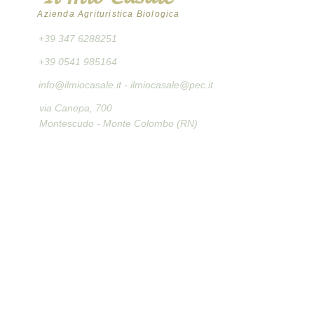
Azienda Agrituristica Biologica
+39 347 6288251
+39 0541 985164
info@ilmiocasale.it
- ilmiocasale@pec.it
via Canepa, 700
Montescudo - Monte Colombo (RN)
ORARI PUNTO VENDITA
Il nostro Punto Vendita è aperto il:
Martedì: 9:00 - 12:30
Giovedì: 9:00 - 12:30
Sabato: 8:30 - 12:30 e 16:00 - 18:00
Seguici​