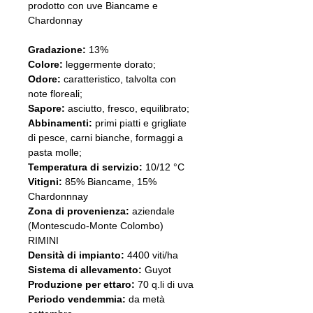
prodotto con uve Biancame e
Chardonnay
Gradazione:
13%
Colore:
leggermente dorato;
Odore:
caratteristico, talvolta con
note floreali;
Sapore:
asciutto, fresco, equilibrato;
Abbinamenti:
primi piatti e grigliate
di pesce, carni bianche, formaggi a
pasta molle;
Temperatura di servizio:
10/12 °C
Vitigni:
85% Biancame, 15%
Chardonnnay
Zona di provenienza:
aziendale
(Montescudo-Monte Colombo)
RIMINI
Densità di impianto:
4400 viti/ha
Sistema di allevamento:
Guyot
Produzione per ettaro:
70 q.li di uva
Periodo vendemmia:
da metà