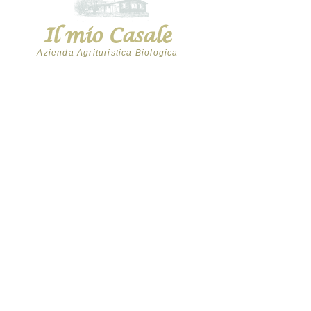
Il mio Casale
Azienda Agrituristica Biologica
+39 347 6288251
+39 0541 985164
info@ilmiocasale.it
- ilmiocasale@pec.it
via Canepa, 700
Montescudo - Monte Colombo (RN)
ORARI PUNTO VENDITA
Il nostro Punto Vendita è aperto il:
Martedì: 9:00 - 12:30
Giovedì: 9:00 - 12:30